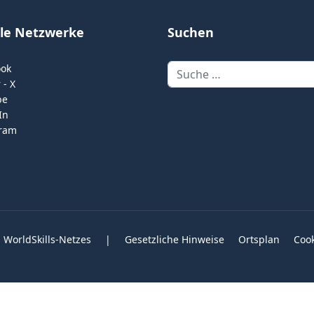
ale Netzwerke
Suchen
Suchen
ook
 - X
be
In
gram
 WorldSkills-Netzes
|
Gesetzliche Hinweise
Ortsplan
Coo