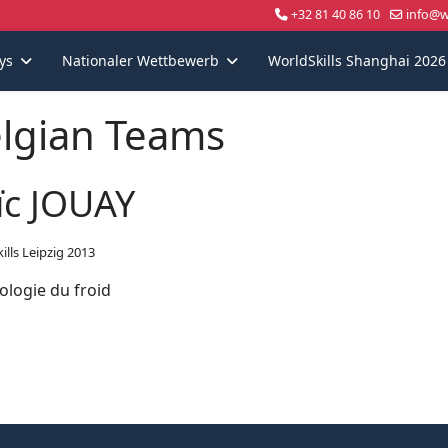
+32 81 40 86 10
info@wo
ys
Nationaler Wettbewerb
WorldSkills Shanghai 2026
lgian Teams
ïc JOUAY
ills Leipzig 2013
ologie du froid