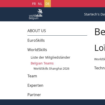
Sprache auswählen
FR
NL
DE
Startech's Da
Be
ABOUT US
EuroSkills
Lo
WorldSkills
Liste der Mitgliedsländer
WorldSk
Belgian Teams
Techn
WorldSkills Shanghai 2026
Team
Experten
Partner