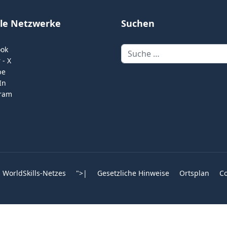
ale Netzwerke
Suchen
Suchen
ook
 - X
be
In
gram
 WorldSkills-Netzes
">
|
Gesetzliche Hinweise
Ortsplan
Co