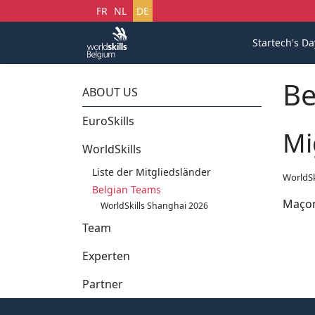
Sprache auswählen
FR
NL
DE
Startech's Da
Be
ABOUT US
EuroSkills
Mi
WorldSkills
Liste der Mitgliedsländer
WorldSk
Belgian Teams
Maçon
WorldSkills Shanghai 2026
Team
Experten
Partner