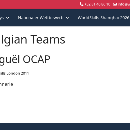
+32 81 40 86 10
info@wo
ys
Nationaler Wettbewerb
WorldSkills Shanghai 2026
lgian Teams
guël OCAP
ills London 2011
nerie