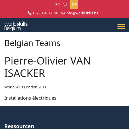
Sprache auswählen
FR
NL
DE
+32 81 40 86 10
info@worldskills.be
Lun - Jeu 8:30 - 17:00 | Ven 8:30 - 15:00
Belgian Teams
Pierre-Olivier VAN
ISACKER
WorldSkills London 2011
Installations électriques
Ressourcen