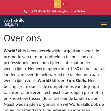
Selecteer uw taal
FR
NL
DE
+32 81 40 86 10
info@worldskills.be
Lun - Jeu 8:30 - 17:00 | Ven 8:30 - 15:00
Over ons
WorldSkills
is een wereldwijde organisatie voor de
promotie van uitmuntendheid in technische en
professionele beroepen tijdens internationale
wedstrijden. Het werd opgericht in 1950 en bestaat uit
landen van over de hele wereld die deelnemen aan
wedstrijden zoals
WorldSkills
en
EuroSkills
. Het
belangrijkste doel is de competenties van de jonge
talenten valoriseren, technische beroepen promoten
en knowhow tussen de verschillende landen delen.
Naast wedstrijden organiseren wil WorldSkills ook de
opleidingsstandaards verbeteren en jongeren