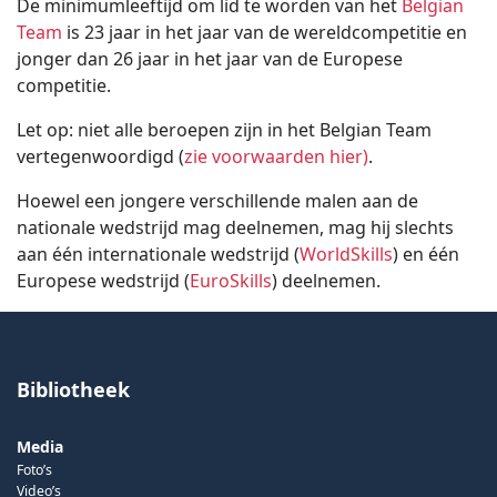
De minimumleeftijd om lid te worden van het
Belgian
Team
is 23 jaar in het jaar van de wereldcompetitie en
jonger dan 26 jaar in het jaar van de Europese
competitie.
Let op: niet alle beroepen zijn in het Belgian Team
vertegenwoordigd (
zie voorwaarden hier)
.
Hoewel een jongere verschillende malen aan de
nationale wedstrijd mag deelnemen, mag hij slechts
aan één internationale wedstrijd (
WorldSkills
) en één
Europese wedstrijd (
EuroSkills
) deelnemen.
Bibliotheek
Media
Foto’s
Video’s