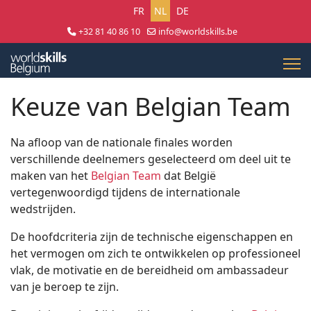
Selecteer uw taal
FR
NL
DE
+32 81 40 86 10
info@worldskills.be
Lun - Jeu 8:30 - 17:00 | Ven 8:30 - 15:00
Keuze van Belgian Team
Na afloop van de nationale finales worden
verschillende deelnemers geselecteerd om deel uit te
maken van het
Belgian Team
dat België
vertegenwoordigd tijdens de internationale
wedstrijden.
De hoofdcriteria zijn de technische eigenschappen en
het vermogen om zich te ontwikkelen op professioneel
vlak, de motivatie en de bereidheid om ambassadeur
van je beroep te zijn.