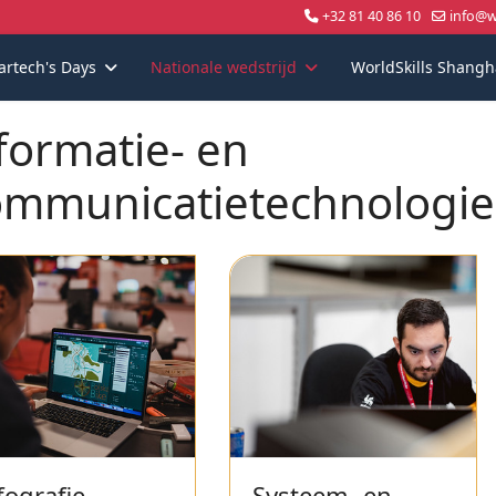
+32 81 40 86 10
info@wo
artech's Days
Nationale wedstrijd
WorldSkills Shangh
formatie- en
mmunicatietechnologi
fografie
Systeem- en