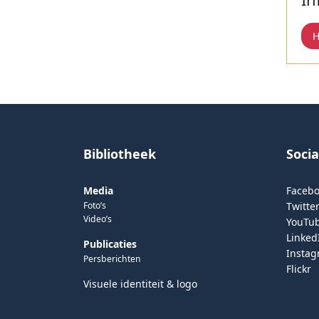
H
Bibliotheek
Soci
Media
Faceb
Foto’s
Twitter
Video’s
YouTu
Linked
Publicaties
Insta
Persberichten
Flickr
Visuele identiteit & logo