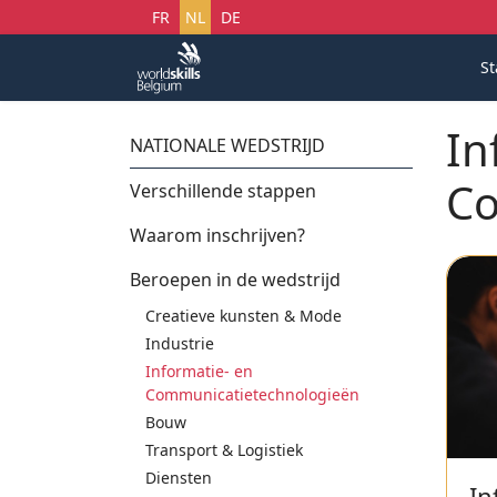
Selecteer uw taal
FR
NL
DE
St
In
NATIONALE WEDSTRIJD
Co
Verschillende stappen
Waarom inschrijven?
Beroepen in de wedstrijd
Creatieve kunsten & Mode
Industrie
Informatie- en
Communicatietechnologieën
Bouw
Transport & Logistiek
Diensten
In