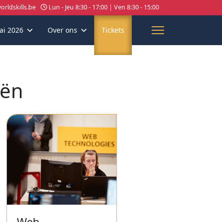
rldskills.be
Lun - Jeu 8:30 - 17:00 | Ven 8:30 - 15:00
ai 2026
Over ons
Tickets
eën
Web