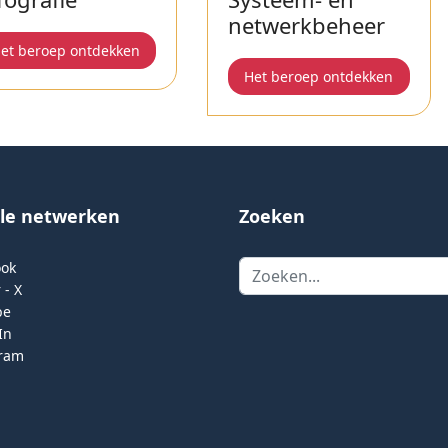
netwerkbeheer
et beroep ontdekken
Het beroep ontdekken
ale netwerken
Zoeken
Zoeken
ook
 - X
be
In
gram