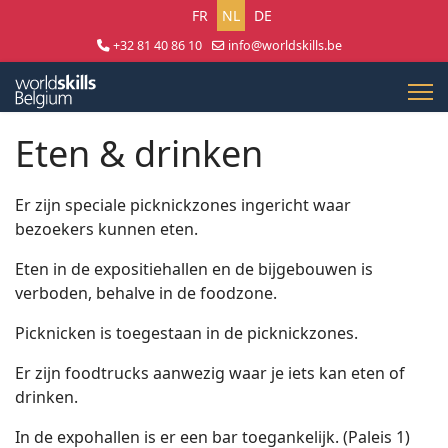
Selecteer uw taal
FR
NL
DE
+32 81 40 86 10
info@worldskills.be
Lun - Jeu 8:30 - 17:00 | Ven 8:30 - 15:00
Eten & drinken
Er zijn speciale picknickzones ingericht waar
bezoekers kunnen eten.
Eten in de expositiehallen en de bijgebouwen is
verboden, behalve in de foodzone.
Picknicken is toegestaan in de picknickzones.
Er zijn foodtrucks aanwezig waar je iets kan eten of
drinken.
In de expohallen is er een bar toegankelijk. (Paleis 1)