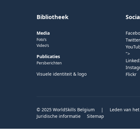
Bibliotheek
Soci
Media
Faceb
Foto’s
Twitter
Video’s
YouTu
">
Publicaties
Linked
Persberichten
Insta
Visuele identiteit & logo
Flickr
© 2025 WorldSkills Belgium
|
Leden van het
Juridische informatie
Sitemap