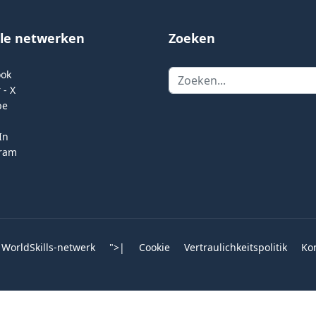
ale netwerken
Zoeken
Zoeken
ook
 - X
be
In
gram
 WorldSkills-netwerk
">
|
Cookie
Vertraulichkeitspolitik
Ko