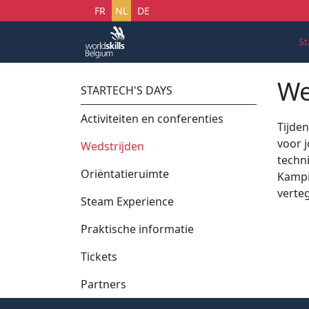
Selecteer uw taal
FR
NL
DE
St
We
STARTECH'S DAYS
Activiteiten en conferenties
Tijde
voor j
Wedstrijden
techn
Oriëntatieruimte
Kampi
verte
Steam Experience
Praktische informatie
Tickets
Partners