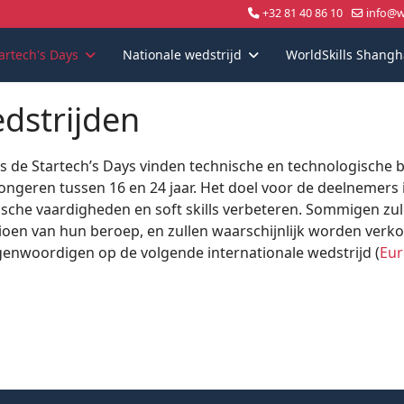
+32 81 40 86 10
info@wo
artech's Days
Nationale wedstrijd
WorldSkills Shangh
dstrijden
ns de Startech’s Days vinden technische en technologische
ongeren tussen 16 en 24 jaar. Het doel voor de deelnemers i
ische vaardigheden en soft skills verbeteren. Sommigen zu
oen van hun beroep, en zullen waarschijnlijk worden verko
genwoordigen op de volgende internationale wedstrijd (
Eur