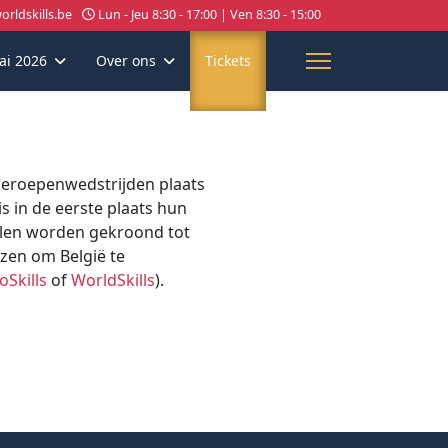
rldskills.be
Lun - Jeu 8:30 - 17:00 | Ven 8:30 - 15:00
ai 2026
Over ons
Tickets
 beroepenwedstrijden plaats
s in de eerste plaats hun
llen worden gekroond tot
zen om België te
oSkills
of
WorldSkills
).