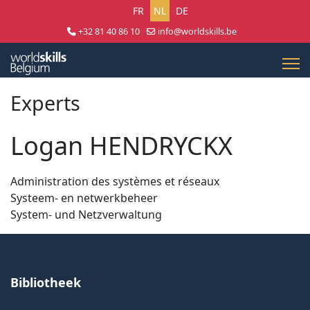
Selecteer uw taal
FR
NL
DE
+32 81 40 86 10
info@worldskills.be
Lun - Jeu 8:30 - 17:00 | Ven 8:30 - 15:00
Experts
Logan HENDRYCKX
Administration des systèmes et réseaux
Systeem- en netwerkbeheer
System- und Netzverwaltung
Bibliotheek