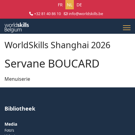
Selecteer uw taal
FR
NL
DE
+32 81 40 86 10
info@worldskills.be
Lun - Jeu 8:30 - 17:00 | Ven 8:30 - 15:00
WorldSkills Shanghai 2026
Servane BOUCARD
Menuiserie
Bibliotheek
Media
Foto’s