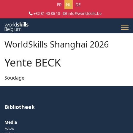
Selecteer uw taal
FR
NL
DE
+32 81 40 86 10
info@worldskills.be
Lun - Jeu 8:30 - 17:00 | Ven 8:30 - 15:00
WorldSkills Shanghai 2026
Yente BECK
Soudage
Bibliotheek
Media
Foto’s