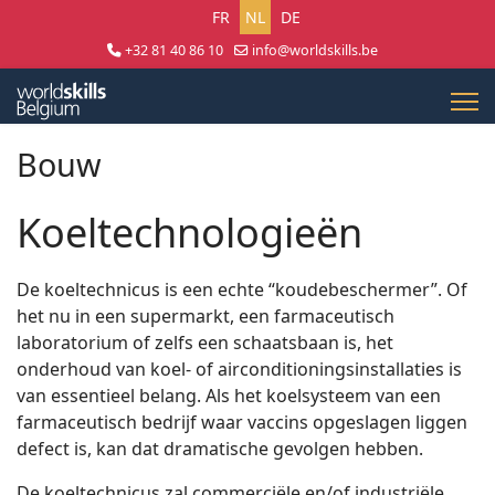
Selecteer uw taal
FR
NL
DE
+32 81 40 86 10
info@worldskills.be
Lun - Jeu 8:30 - 17:00 | Ven 8:30 - 15:00
Bouw
Koeltechnologieën
De koeltechnicus is een echte “koudebeschermer”. Of
het nu in een supermarkt, een farmaceutisch
laboratorium of zelfs een schaatsbaan is, het
onderhoud van koel- of airconditioningsinstallaties is
van essentieel belang. Als het koelsysteem van een
farmaceutisch bedrijf waar vaccins opgeslagen liggen
defect is, kan dat dramatische gevolgen hebben.
De koeltechnicus zal commerciële en/of industriële