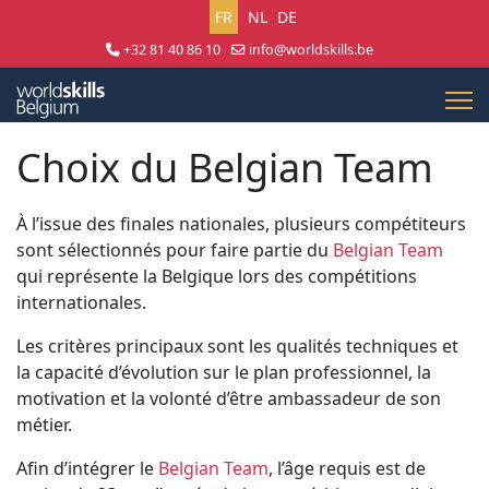
Sélectionnez votre langue
FR
NL
DE
+32 81 40 86 10
info@worldskills.be
Lun - Jeu 8:30 - 17:00 | Ven 8:30 - 15:00
Choix du Belgian Team
À l’issue des finales nationales, plusieurs compétiteurs
sont sélectionnés pour faire partie du
Belgian Team
qui représente la Belgique lors des compétitions
internationales.
Les critères principaux sont les qualités techniques et
la capacité d’évolution sur le plan professionnel, la
motivation et la volonté d’être ambassadeur de son
métier.
Afin d’intégrer le
Belgian Team
, l’âge requis est de