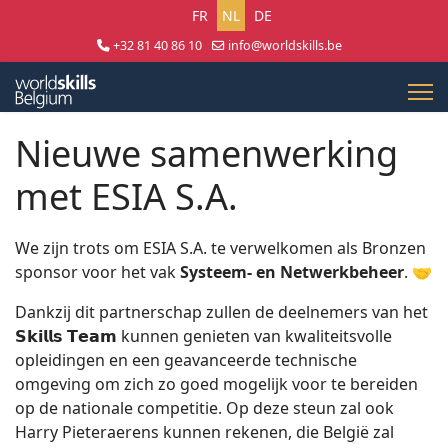
Selecteer uw taal
FR
NL
DE
+32 81 40 86 10
info@worldskills.be
Lun - Jeu 8:30 - 17:00 | Ven 8:30 - 15:00
Nieuwe samenwerking
met ESIA S.A.
We zijn trots om ESIA S.A. te verwelkomen als Bronzen
sponsor voor het vak
Systeem- en Netwerkbeheer
. 🤝
Dankzij dit partnerschap zullen de deelnemers van het
𝗦𝗸𝗶𝗹𝗹𝘀 𝗧𝗲𝗮𝗺 kunnen genieten van kwaliteitsvolle
opleidingen en een geavanceerde technische
omgeving om zich zo goed mogelijk voor te bereiden
op de nationale competitie. Op deze steun zal ook
Harry Pieteraerens kunnen rekenen, die België zal