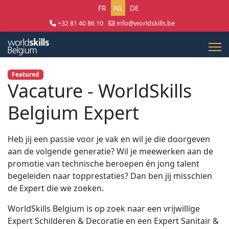
Selecteer uw taal
FR
NL
DE
+32 81 40 86 10
info@worldskills.be
Lun - Jeu 8:30 - 17:00 | Ven 8:30 - 15:00
Featured
Vacature - WorldSkills
Belgium Expert
Heb jij een passie voor je vak en wil je die doorgeven
aan de volgende generatie? Wil je meewerken aan de
promotie van technische beroepen én jong talent
begeleiden naar topprestaties? Dan ben jij misschien
de Expert die we zoeken.
WorldSkills Belgium is op zoek naar een vrijwillige
Expert Schilderen & Decoratie en een Expert Sanitair &