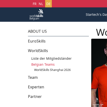
Sprache auswählen
FR
NL
DE
Startech's Da
Wo
ABOUT US
EuroSkills
WorldSkills
Liste der Mitgliedsländer
Belgian Teams
WorldSkills Shanghai 2026
Team
Experten
Partner