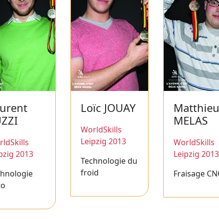
urent
Loïc JOUAY
Matthie
ZZI
MELAS
WorldSkills
Leipzig 2013
ldSkills
WorldSkills
pzig 2013
Leipzig 2013
Technologie du
froid
chnologie
Fraisage CN
to