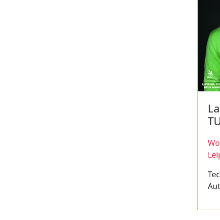
La
TU
Wor
Lei
Te
Au