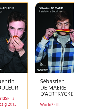
entin
Sébastien
OULEUR
DE MAERE
D'AERTRYCKE
ldSkills
pzig 2013
WorldSkills