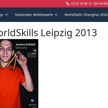
+32 81 40 86 10
info@wo
ys
Nationaler Wettbewerb
WorldSkills Shanghai 2026
rldSkills Leipzig 2013