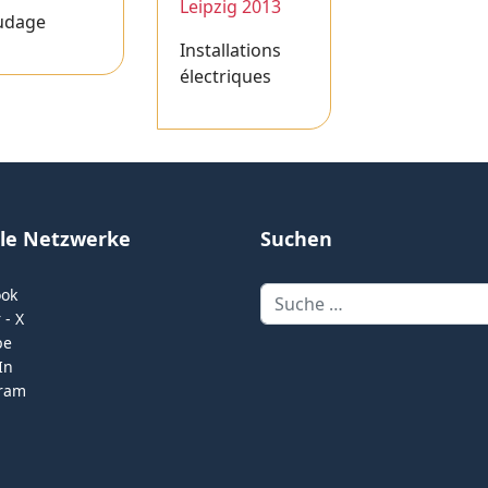
Leipzig 2013
udage
Installations
électriques
ale Netzwerke
Suchen
Suchen
ook
 - X
be
In
gram