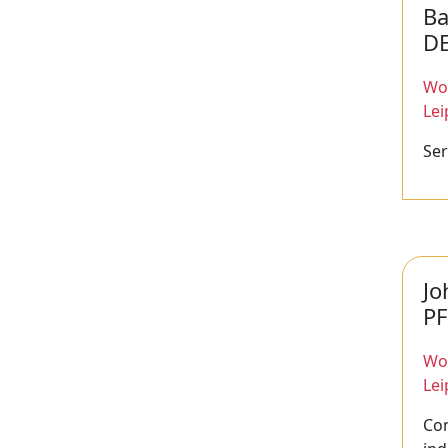
Ba
D
Wor
Lei
Ser
Jo
PF
Wor
Lei
Con