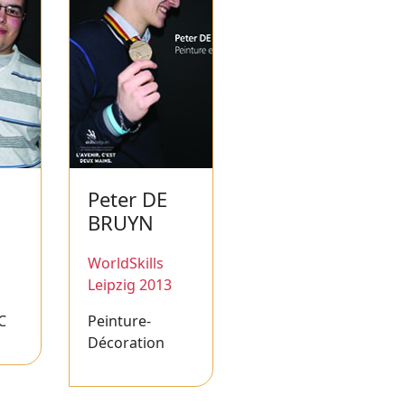
u
Peter DE
BRUYN
WorldSkills
Leipzig 2013
C
Peinture-
Décoration