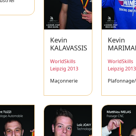
ustriel
Kevin
Kevin
KALAVASSIS
MARIMA
WorldSkills
WorldSkills
Leipzig 2013
Leipzig 2013
Maçonnerie
Plafonnage/