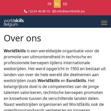
Selecteer uw taal
FR
NL
DE
+32 81 40 86 10
info@worldskills.be
Lun - Jeu 8:30 - 17:00 | Ven 8:30 - 15:00
Over ons
WorldSkills
is een wereldwijde organisatie voor de
promotie van uitmuntendheid in technische en
professionele beroepen tijdens internationale
wedstrijden. Het werd opgericht in 1950 en bestaat uit
landen van over de hele wereld die deelnemen aan
wedstrijden zoals
WorldSkills
en
EuroSkills
. Het
belangrijkste doel is de competenties van de jonge
talenten valoriseren, technische beroepen promoten
en knowhow tussen de verschillende landen delen.
Naast wedstrijden organiseren wil WorldSkills ook de
opleidingsstandaards verbeteren en jongeren