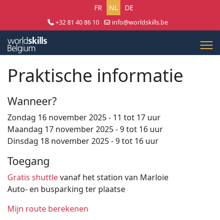
Selecteer uw taal
FR
NL
DE
+32 81 40 86 10
info@worldskills.be
Lun - Jeu 8:30 - 17:00 | Ven 8:30 - 15:00
Praktische informatie
Wanneer?
Zondag 16 november 2025 - 11 tot 17 uur
Maandag 17 november 2025 - 9 tot 16 uur
Dinsdag 18 november 2025 - 9 tot 16 uur
Toegang
Gratis shuttle
vanaf het station van Marloie
Auto- en busparking ter plaatse
Mijn route berekenen