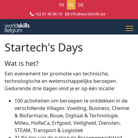
Selecteer uw taal
FR
NL
DE
+32 81 40 86 10
info@worldskills.be
Lun - Jeu 8:30 - 17:00 | Ven 8:30 - 15:00
Startech's Days
Wat is het?
Een evenement ter promotie van technische,
technologische en wetenschappelijke beroepen.
Gedurende drie dagen vind je er op één locatie:
100 activiteiten om beroepen te ontdekken in de
verschillende Villages: Voeding, Business, Chemie
& Biofarmacie, Bouw, Digitaal & Technologie,
Milieu, HoReCa, Erfgoed, Veiligheid, Diensten,
STEAM, Transport & Logistiek
31 finales van de nationale Beroepenwedstrijd