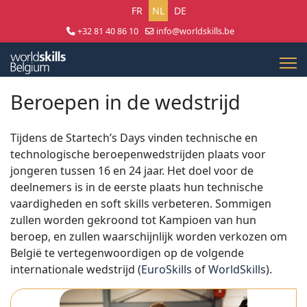
Selecteer uw taal
FR
NL
DE
+32 81 40 86 10
info@worldskills.be
Lun - Jeu 8:30 - 17:00 | Ven 8:30 - 15:00
Beroepen in de wedstrijd
Tijdens de Startech’s Days vinden technische en
technologische beroepenwedstrijden plaats voor
jongeren tussen 16 en 24 jaar. Het doel voor de
deelnemers is in de eerste plaats hun technische
vaardigheden en soft skills verbeteren. Sommigen
zullen worden gekroond tot Kampioen van hun
beroep, en zullen waarschijnlijk worden verkozen om
België te vertegenwoordigen op de volgende
internationale wedstrijd (
EuroSkills
of
WorldSkills
).