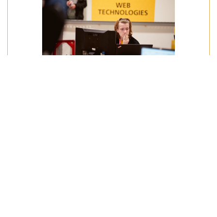
Web Technologies
Informatie- en Communicatietechnologieën
Het beroep ontdekken
Bibliotheek