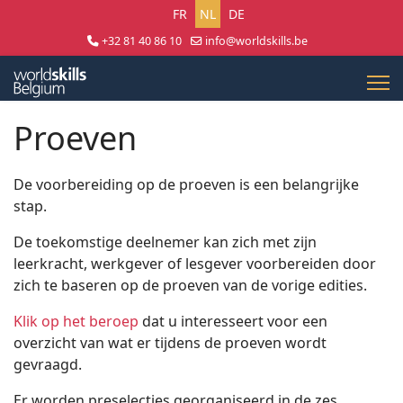
Selecteer uw taal
FR
NL
DE
+32 81 40 86 10
info@worldskills.be
Lun - Jeu 8:30 - 17:00 | Ven 8:30 - 15:00
Proeven
De voorbereiding op de proeven is een belangrijke
stap.
De toekomstige deelnemer kan zich met zijn
leerkracht, werkgever of lesgever voorbereiden door
zich te baseren op de proeven van de vorige edities.
Klik op het beroep
dat u interesseert voor een
overzicht van wat er tijdens de proeven wordt
gevraagd.
Er worden preselecties georganiseerd in de zes