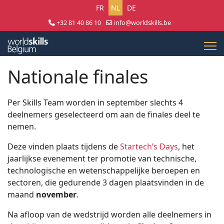
Selecteer uw taal
FR
NL
DE
+32 81 40 86 10
info@worldskills.be
Lun - Jeu 8:30 - 17:00 | Ven 8:30 - 15:00
Nationale finales
Per Skills Team worden in september slechts 4
deelnemers geselecteerd om aan de finales deel te
nemen.
Deze vinden plaats tijdens de
Startech’s Days
, het
jaarlijkse evenement ter promotie van technische,
technologische en wetenschappelijke beroepen en
sectoren, die gedurende 3 dagen plaatsvinden in de
maand
november
.
Na afloop van de wedstrijd worden alle deelnemers in