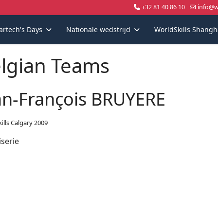
+32 81 40 86 10
info@wo
artech's Days
Nationale wedstrijd
WorldSkills Shangh
lgian Teams
an-François BRUYERE
ills Calgary 2009
serie