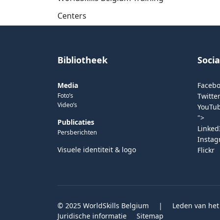
Centers
Bibliotheek
Soci
Media
Faceb
Foto’s
Twitter
Video’s
YouTu
">
Publicaties
Linked
Persberichten
Insta
Visuele identiteit & logo
Flickr
© 2025 WorldSkills Belgium
|
Leden van het
Juridische informatie
Sitemap