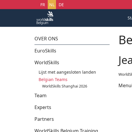
Selecteer uw taal
FR
NL
DE
St
Be
OVER ONS
EuroSkills
Je
WorldSkills
Lijst met aangesloten landen
WorldSk
Belgian Teams
Menui
WorldSkills Shanghai 2026
Team
Experts
Partners
WorldSkills Belgium Training