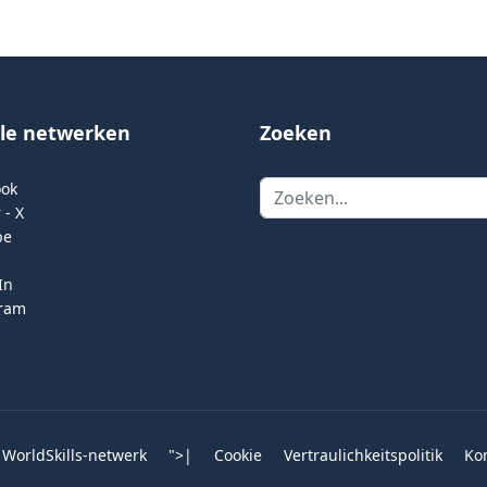
ale netwerken
Zoeken
Zoeken
ook
 - X
be
In
gram
 WorldSkills-netwerk
">
|
Cookie
Vertraulichkeitspolitik
Ko