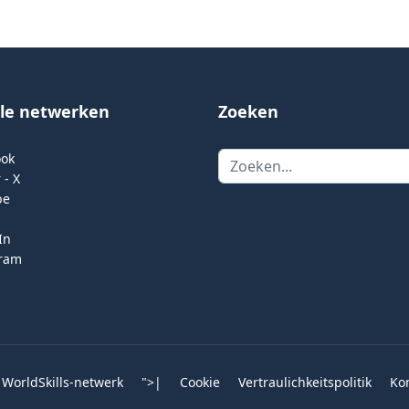
ale netwerken
Zoeken
Zoeken
ook
 - X
be
In
gram
 WorldSkills-netwerk
">
|
Cookie
Vertraulichkeitspolitik
Ko