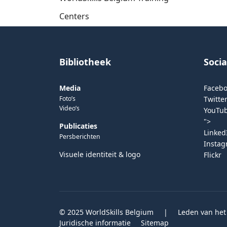
Centers
Bibliotheek
Soci
Media
Faceb
Foto’s
Twitter
Video’s
YouTu
">
Publicaties
Linked
Persberichten
Insta
Visuele identiteit & logo
Flickr
© 2025 WorldSkills Belgium
|
Leden van het
Juridische informatie
Sitemap