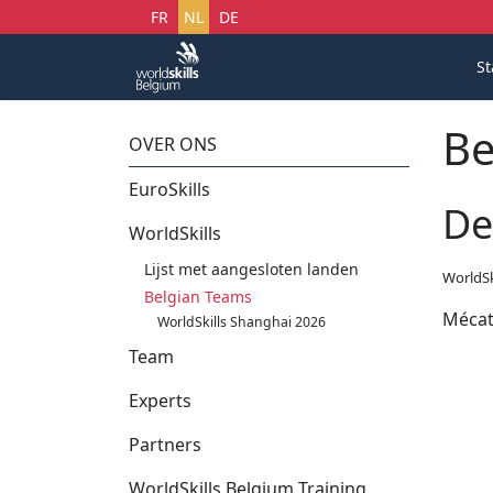
Selecteer uw taal
FR
NL
DE
St
Be
OVER ONS
EuroSkills
De
WorldSkills
Lijst met aangesloten landen
WorldSk
Belgian Teams
Mécat
WorldSkills Shanghai 2026
Team
Experts
Partners
WorldSkills Belgium Training