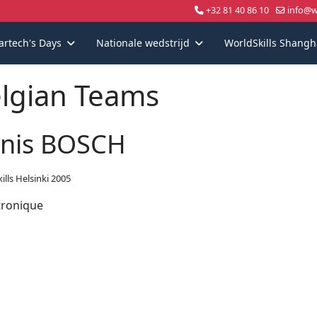
+32 81 40 86 10
info@wo
artech's Days
Nationale wedstrijd
WorldSkills Shangh
lgian Teams
nis BOSCH
ills Helsinki 2005
ronique