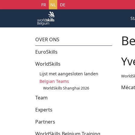
Selecteer uw taal
FR
NL
DE
St
Be
OVER ONS
EuroSkills
Yv
WorldSkills
Lijst met aangesloten landen
WorldSk
Belgian Teams
Mécat
WorldSkills Shanghai 2026
Team
Experts
Partners
WorldSkills Belgium Training