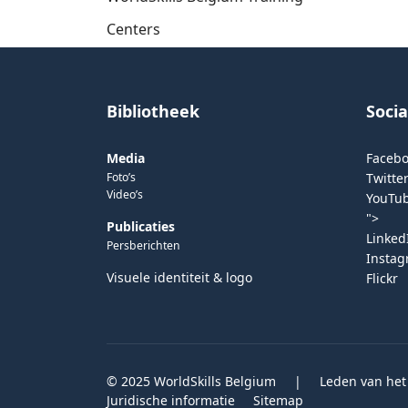
Centers
Bibliotheek
Soci
Media
Faceb
Foto’s
Twitter
Video’s
YouTu
">
Publicaties
Linked
Persberichten
Insta
Visuele identiteit & logo
Flickr
© 2025 WorldSkills Belgium
|
Leden van het
Juridische informatie
Sitemap