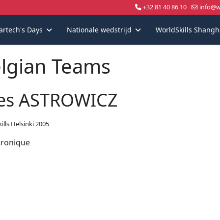
+32 81 40 86 10
info@wo
artech's Days
Nationale wedstrijd
WorldSkills Shangh
lgian Teams
es ASTROWICZ
ills Helsinki 2005
ronique