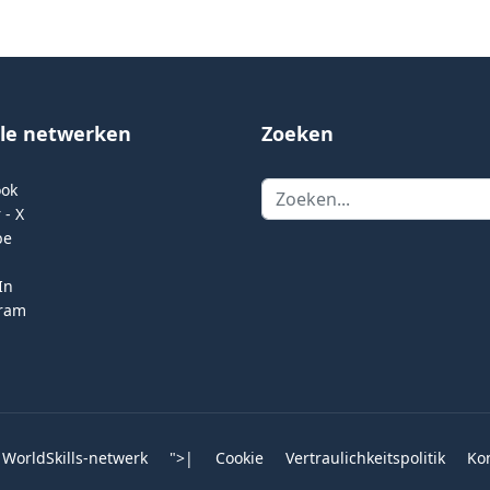
ale netwerken
Zoeken
Zoeken
ook
 - X
be
In
gram
 WorldSkills-netwerk
">
|
Cookie
Vertraulichkeitspolitik
Ko