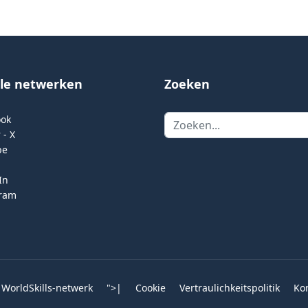
ale netwerken
Zoeken
Zoeken
ook
 - X
be
In
gram
 WorldSkills-netwerk
">
|
Cookie
Vertraulichkeitspolitik
Ko