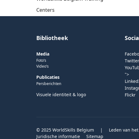
Centers
Bibliotheek
Soci
Media
Faceb
Foto’s
Twitter
Video’s
YouTu
">
Publicaties
Linked
Persberichten
Insta
Visuele identiteit & logo
Flickr
© 2025 WorldSkills Belgium
|
Leden van het
Juridische informatie
Sitemap