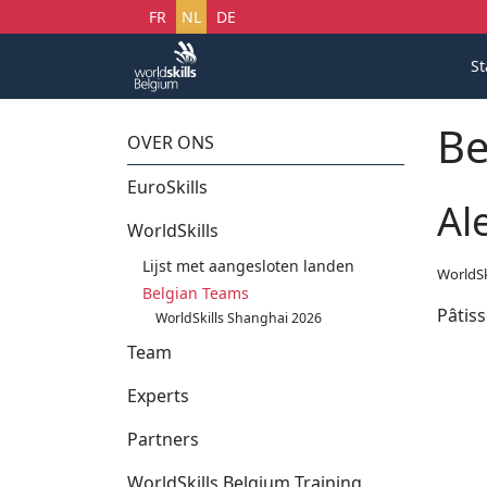
Selecteer uw taal
FR
NL
DE
St
Be
OVER ONS
EuroSkills
Al
WorldSkills
Lijst met aangesloten landen
WorldSk
Belgian Teams
Pâtiss
WorldSkills Shanghai 2026
Team
Experts
Partners
WorldSkills Belgium Training