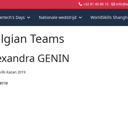
+32 81 40 86 10
info@wo
artech's Days
Nationale wedstrijd
WorldSkills Shangh
lgian Teams
exandra GENIN
ills Kazan 2019
erie