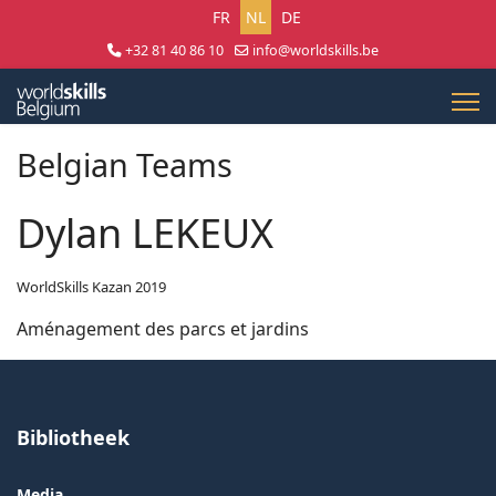
Selecteer uw taal
FR
NL
DE
+32 81 40 86 10
info@worldskills.be
Lun - Jeu 8:30 - 17:00 | Ven 8:30 - 15:00
Belgian Teams
Dylan LEKEUX
WorldSkills Kazan 2019
Aménagement des parcs et jardins
Bibliotheek
Media