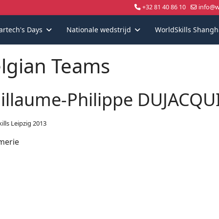
+32 81 40 86 10
info@wo
artech's Days
Nationale wedstrijd
WorldSkills Shangh
lgian Teams
illaume-Philippe DUJACQU
ills Leipzig 2013
merie