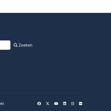
Zoeken
akt