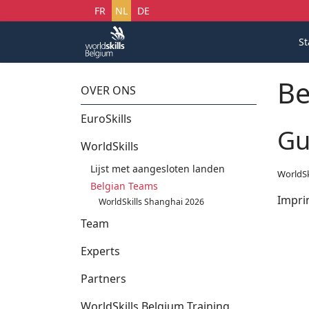
Selecteer uw taal
FR
NL
DE
St
Be
OVER ONS
EuroSkills
Gu
WorldSkills
Lijst met aangesloten landen
WorldSk
Belgian Teams
Impri
WorldSkills Shanghai 2026
Team
Experts
Partners
WorldSkills Belgium Training