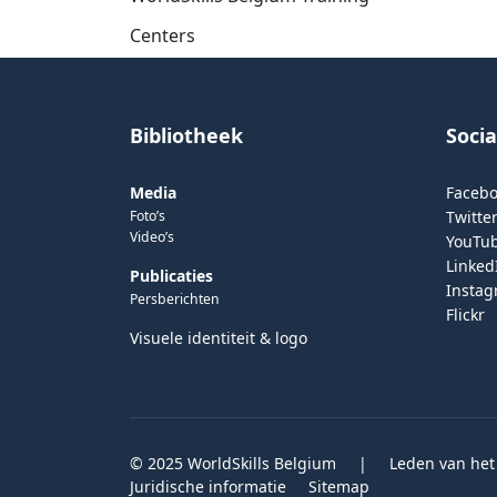
Centers
Bibliotheek
Soci
Media
Faceb
Foto’s
Twitter
Video’s
YouTu
Linked
Publicaties
Insta
Persberichten
Flickr
Visuele identiteit & logo
© 2025 WorldSkills Belgium
|
Leden van het
Juridische informatie
Sitemap