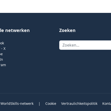
ale netwerken
Zoeken
Zoeken
ook
 - X
be
In
gram
 WorldSkills-netwerk
|
Cookie
Vertraulichkeitspolitik
Kont