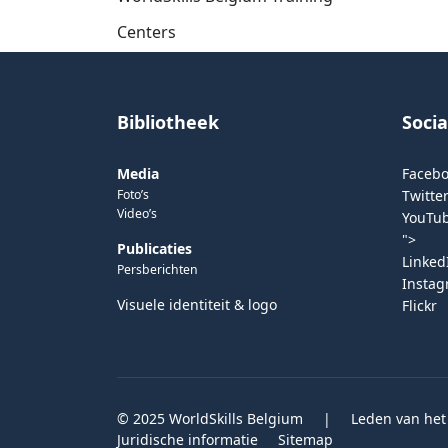
Centers
Bibliotheek
Soci
Media
Faceb
Foto’s
Twitter
Video’s
YouTu
">
Publicaties
Linked
Persberichten
Insta
Visuele identiteit & logo
Flickr
© 2025 WorldSkills Belgium
|
Leden van het
Juridische informatie
Sitemap