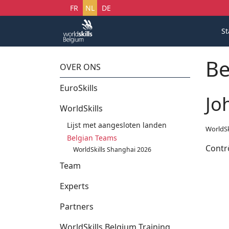
Selecteer uw taal
FR
NL
DE
St
Be
OVER ONS
EuroSkills
Jo
WorldSkills
Lijst met aangesloten landen
WorldSk
Belgian Teams
Contrô
WorldSkills Shanghai 2026
Team
Experts
Partners
WorldSkills Belgium Training