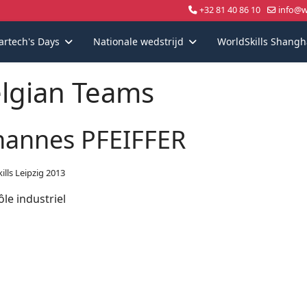
+32 81 40 86 10
info@wo
artech's Days
Nationale wedstrijd
WorldSkills Shangh
lgian Teams
hannes PFEIFFER
ills Leipzig 2013
le industriel