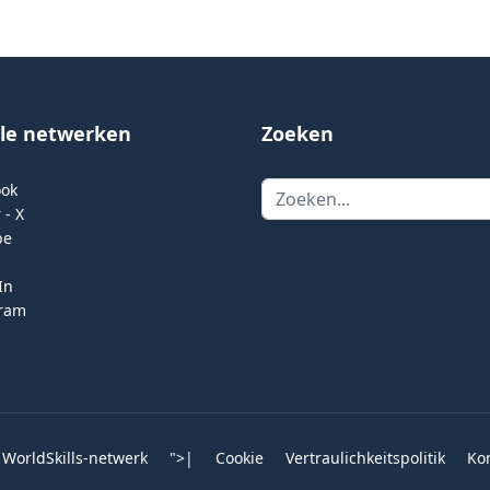
ale netwerken
Zoeken
Zoeken
ook
 - X
be
In
gram
 WorldSkills-netwerk
">
|
Cookie
Vertraulichkeitspolitik
Ko