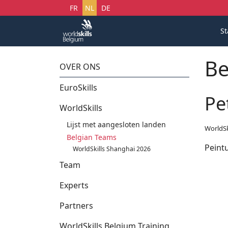
Selecteer uw taal
FR
NL
DE
St
Be
OVER ONS
EuroSkills
Pe
WorldSkills
Lijst met aangesloten landen
WorldSk
Belgian Teams
Peint
WorldSkills Shanghai 2026
Team
Experts
Partners
WorldSkills Belgium Training