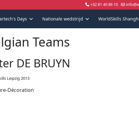
+32 81 40 86 10
info@wo
artech's Days
Nationale wedstrijd
WorldSkills Shangh
lgian Teams
ter DE BRUYN
ills Leipzig 2013
ure-Décoration