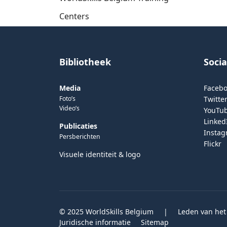
Centers
Bibliotheek
Soci
Media
Faceb
Foto’s
Twitter
Video’s
YouTu
Linked
Publicaties
Insta
Persberichten
Flickr
Visuele identiteit & logo
© 2025 WorldSkills Belgium
|
Leden van het
Juridische informatie
Sitemap