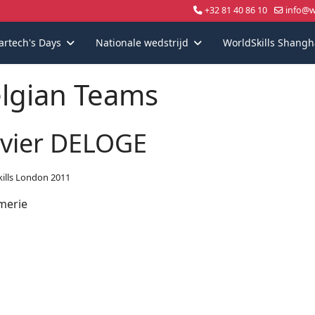
+32 81 40 86 10
info@wo
artech's Days
Nationale wedstrijd
WorldSkills Shangh
lgian Teams
ivier DELOGE
ills London 2011
merie