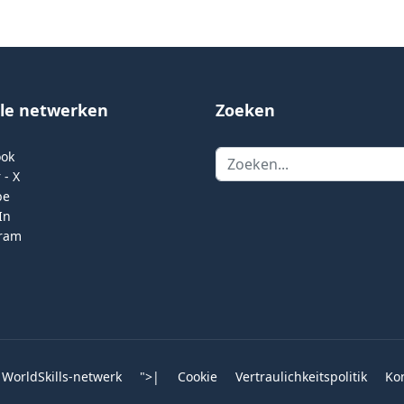
ale netwerken
Zoeken
Zoeken
ook
 - X
be
In
gram
 WorldSkills-netwerk
">
|
Cookie
Vertraulichkeitspolitik
Ko