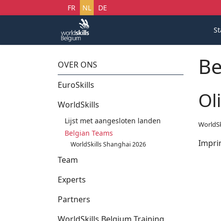
Selecteer uw taal
FR
NL
DE
St
Be
OVER ONS
EuroSkills
Ol
WorldSkills
Lijst met aangesloten landen
WorldSk
Belgian Teams
Impri
WorldSkills Shanghai 2026
Team
Experts
Partners
WorldSkills Belgium Training