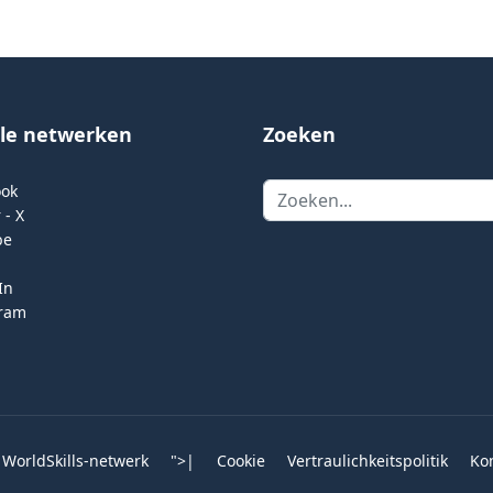
ale netwerken
Zoeken
Zoeken
ook
 - X
be
In
gram
 WorldSkills-netwerk
">
|
Cookie
Vertraulichkeitspolitik
Ko