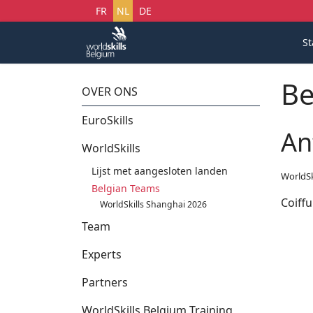
Selecteer uw taal
FR
NL
DE
St
Be
OVER ONS
EuroSkills
An
WorldSkills
Lijst met aangesloten landen
WorldSk
Belgian Teams
Coiff
WorldSkills Shanghai 2026
Team
Experts
Partners
WorldSkills Belgium Training