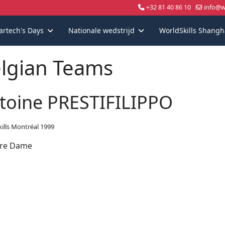
+32 81 40 86 10
info@wo
artech's Days
Nationale wedstrijd
WorldSkills Shangh
lgian Teams
toine PRESTIFILIPPO
ills Montréal 1999
ure Dame