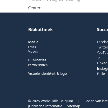
Centers
Bibliotheek
Soci
Media
Faceb
Foto’s
Twitter
Video’s
YouTu
">
Publicaties
Linked
Persberichten
Insta
Visuele identiteit & logo
Flickr
© 2025 WorldSkills Belgium
|
Leden van het
Juridische informatie
Sitemap