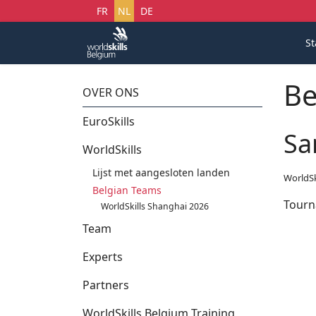
Selecteer uw taal
FR
NL
DE
St
Be
OVER ONS
EuroSkills
Sa
WorldSkills
Lijst met aangesloten landen
WorldSk
Belgian Teams
Tourn
WorldSkills Shanghai 2026
Team
Experts
Partners
WorldSkills Belgium Training