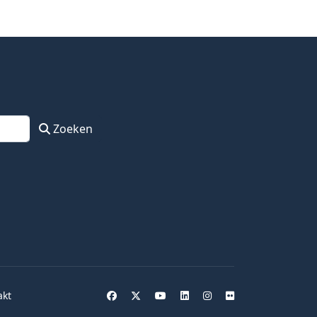
Zoeken
akt