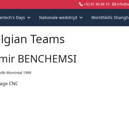
+32 81 40 86 10
info@wo
artech's Days
Nationale wedstrijd
WorldSkills Shangh
lgian Teams
mir BENCHEMSI
ills Montréal 1999
age CNC