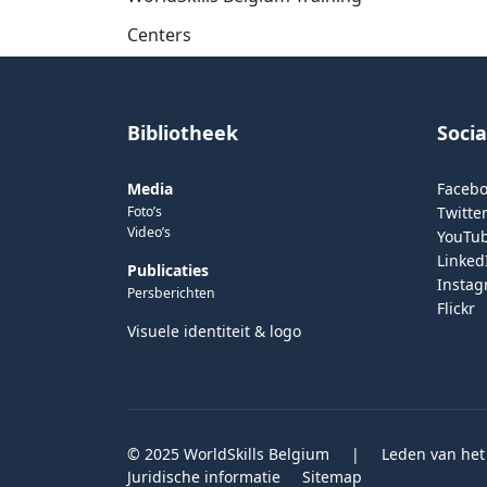
Centers
Bibliotheek
Soci
Media
Faceb
Foto’s
Twitter
Video’s
YouTu
Linked
Publicaties
Insta
Persberichten
Flickr
Visuele identiteit & logo
© 2025 WorldSkills Belgium
|
Leden van het
Juridische informatie
Sitemap