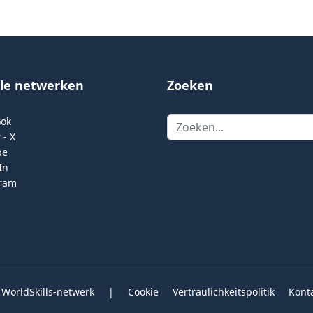
ale netwerken
Zoeken
Zoeken
ook
 - X
be
In
gram
 WorldSkills-netwerk
|
Cookie
Vertraulichkeitspolitik
Kont