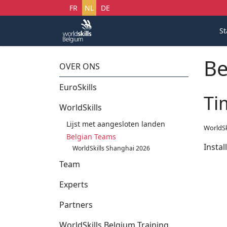
Selecteer uw taal
FR
NL
DE
St
Be
OVER ONS
EuroSkills
Ti
WorldSkills
Lijst met aangesloten landen
WorldSk
Belgian Teams
Instal
WorldSkills Shanghai 2026
Team
Experts
Partners
WorldSkills Belgium Training