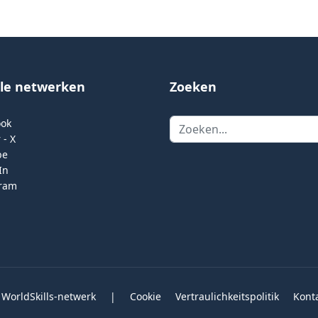
ale netwerken
Zoeken
Zoeken
ook
 - X
be
In
gram
 WorldSkills-netwerk
|
Cookie
Vertraulichkeitspolitik
Kont