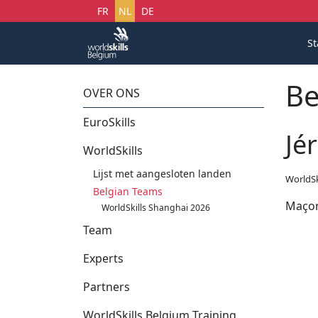
Selecteer uw taal
FR
NL
DE
St
Be
OVER ONS
EuroSkills
Jé
WorldSkills
Lijst met aangesloten landen
WorldSk
Belgian Teams
Maçon
WorldSkills Shanghai 2026
Team
Experts
Partners
WorldSkills Belgium Training