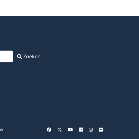
Zoeken
akt