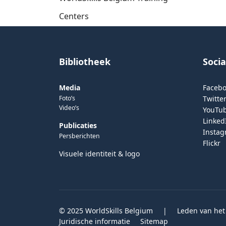
Centers
Bibliotheek
Soci
Media
Faceb
Foto’s
Twitter
Video’s
YouTu
Linked
Publicaties
Insta
Persberichten
Flickr
Visuele identiteit & logo
© 2025 WorldSkills Belgium
|
Leden van het
Juridische informatie
Sitemap