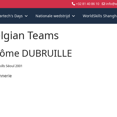
+32 81 40 86 10
info@wo
artech's Days
Nationale wedstrijd
WorldSkills Shangh
lgian Teams
rôme DUBRUILLE
ills Séoul 2001
nerie