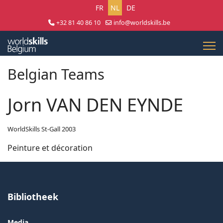
Selecteer uw taal
FR
NL
DE
+32 81 40 86 10
info@worldskills.be
Lun - Jeu 8:30 - 17:00 | Ven 8:30 - 15:00
Belgian Teams
Jorn VAN DEN EYNDE
WorldSkills St-Gall 2003
Peinture et décoration
Bibliotheek
Media