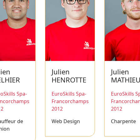
lien
Julien
Julien
ELHIER
HENROTTE
MATHIE
oSkills Spa-
EuroSkills Spa-
EuroSkills S
ancorchamps
Francorchamps
Francorcha
12
2012
2012
uffeur de
Web Design
Charpente
mion