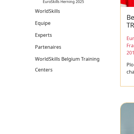
EuroSkills Herning 2025
WorldSkills
Be
Equipe
T
Experts
Eur
Fr
Partenaires
20
WorldSkills Belgium Training
Plo
Centers
ch