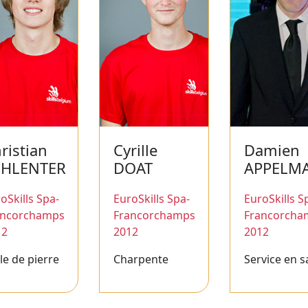
ristian
Cyrille
Damien
CHLENTER
DOAT
APPELM
oSkills Spa-
EuroSkills Spa-
EuroSkills S
ancorchamps
Francorchamps
Francorcha
12
2012
2012
lle de pierre
Charpente
Service en s