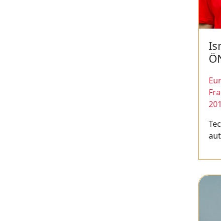
Is
Ö
Eur
Fr
20
Te
au