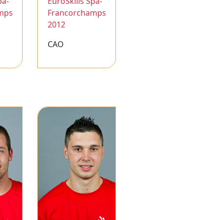
pa-
EuroSkills Spa-
mps
Francorchamps
2012
CAO