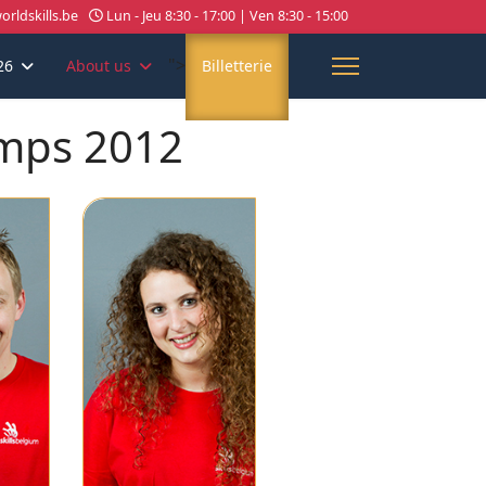
rldskills.be
Lun - Jeu 8:30 - 17:00 | Ven 8:30 - 15:00
">
26
About us
Billetterie
amps 2012