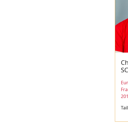
Ch
S
Eur
Fr
20
Tai