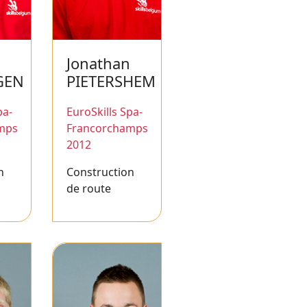
Jonathan
GEN
PIETERSHEM
pa-
EuroSkills Spa-
mps
Francorchamps
2012
n
Construction
de route