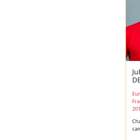
Ju
D
Eur
Fr
20
Cha
ca