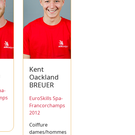
Kent
U
Oackland
BREUER
pa-
mps
EuroSkills Spa-
Francorchamps
2012
Coiffure
dames/hommes