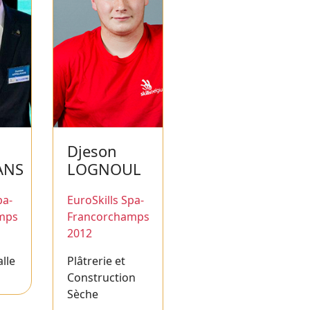
Djeson
ANS
LOGNOUL
pa-
EuroSkills Spa-
mps
Francorchamps
2012
alle
Plâtrerie et
Construction
Sèche