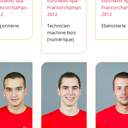
oSkills Spa-
EuroSkills Spa-
EuroSkills S
ancorchamps
Francorchamps
Francorcha
12
2012
2012
çonnerie
Technicien
Ebénisterie
machine bois
(numérique)