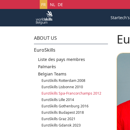
Sélectionnez votre langue
FR
NL
DE
Startech'
Eu
ABOUT US
EuroSkills
Liste des pays membres
Palmarès
Belgian Teams
EuroSkills Rotterdam 2008
EuroSkills Lisbonne 2010
EuroSkills Spa-Francorchamps 2012
EuroSkills Lille 2014
EuroSkills Gothenburg 2016
EuroSkills Budapest 2018
EuroSkills Graz 2021
EuroSkills Gdansk 2023