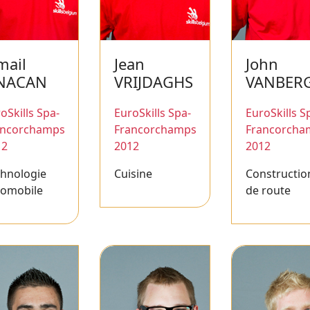
mail
Jean
John
NACAN
VRIJDAGHS
VANBER
oSkills Spa-
EuroSkills Spa-
EuroSkills S
ancorchamps
Francorchamps
Francorcha
12
2012
2012
chnologie
Cuisine
Constructio
tomobile
de route