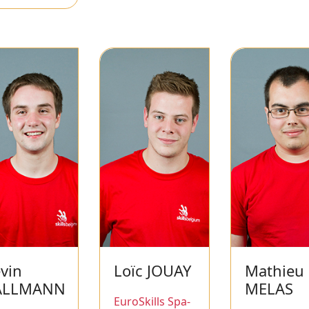
vin
Loïc JOUAY
Mathieu
ALLMANN
MELAS
EuroSkills Spa-