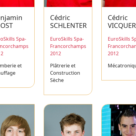
njamin
Cédric
Cédric
ROST
SCHLENTER
VICQUER
oSkills Spa-
EuroSkills Spa-
EuroSkills S
ancorchamps
Francorchamps
Francorcha
12
2012
2012
mberie et
Plâtrerie et
Mécatroniq
auffage
Construction
Sèche