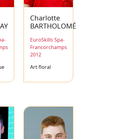
Charlotte
AY
BARTHOLOMÉ
pa-
EuroSkills Spa-
mps
Francorchamps
2012
ue
Art floral