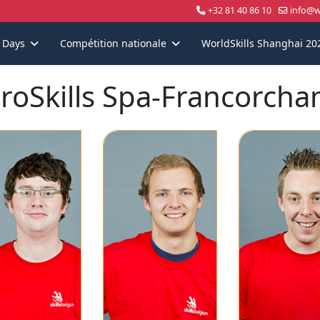
+32 81 40 86 10
info@wo
s Days
Compétition nationale
WorldSkills Shanghai 20
roSkills Spa-Francorch