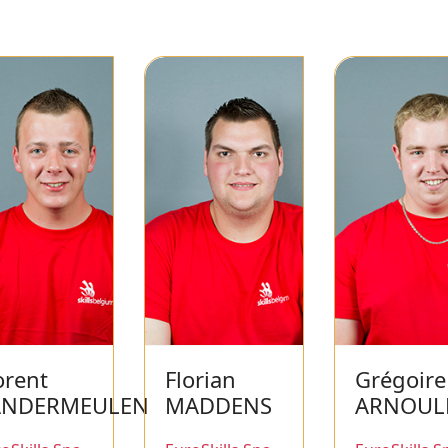
orent
Florian
Grégoire
ANDERMEULEN
MADDENS
ARNOUL