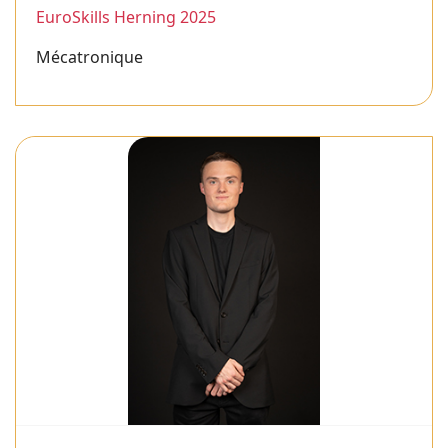
EuroSkills Herning 2025
Mécatronique