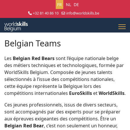
Sélectionnez votre langue
FR
NL
DE
+32 81 40 86 10
info@worldskills.be
Lun - Jeu 8:30 - 17:00 | Ven 8:30 - 15:00
Belgian Teams
Les
Belgian Red Bears
sont l’équipe nationale belge
des métiers techniques et technologiques, formée par
WorldSkills Belgium. Composée de jeunes talents
sélectionnés à l’issue des compétitions nationales,
cette équipe représente la Belgique lors des
compétitions internationales
EuroSkills
et
WorldSkills
.
Ces jeunes professionnels, issus de divers secteurs,
sont accompagnés par des experts pour se préparer
aux épreuves exigeantes des compétitions. Être un
Belgian Red Bear
, c’est non seulement un honneur,