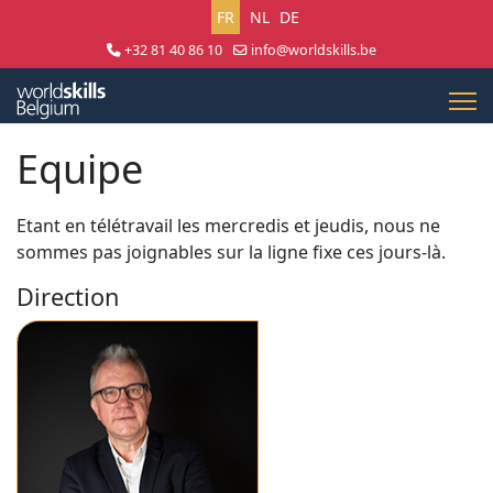
Sélectionnez votre langue
FR
NL
DE
+32 81 40 86 10
info@worldskills.be
Lun - Jeu 8:30 - 17:00 | Ven 8:30 - 15:00
Equipe
Etant en télétravail les mercredis et jeudis, nous ne
sommes pas joignables sur la ligne fixe ces jours-là.
Direction