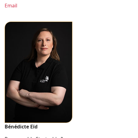
Email
Bénédicte Eïd