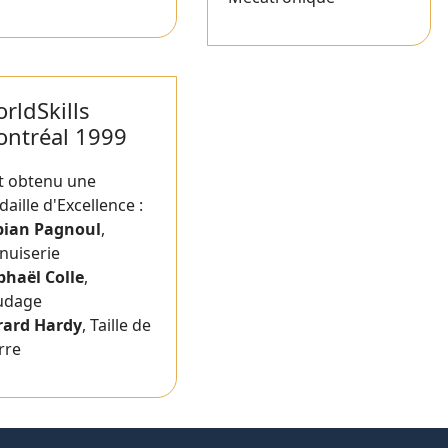
rldSkills
ntréal 1999
t obtenu une
aille d'Excellence :
bian Pagnoul
,
nuiserie
phaël Colle
,
udage
rard Hardy
, Taille de
rre