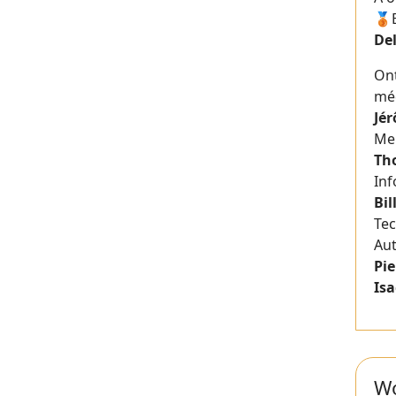
🥉
De
On
méd
Jé
Me
Th
Inf
Bil
Te
Au
Pie
Isa
Wo