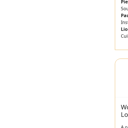
Pi
So
Pa
Ins
Li
Cui
Wo
L
A o