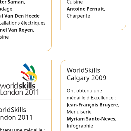
eter Saman
,
Cuisine
udage
Antoine Pernuit
,
ul Van Den Heede
,
Charpente
tallations électriques
onel Van Royen
,
sine
WorldSkills
Calgary 2009
Ont obtenu une
médaille d'Excellence :
Jean-François Bruyère
,
rldSkills
Menuiserie
ondon 2011
Myriam Santo-Neves
,
Infographie
btenu une médaille :