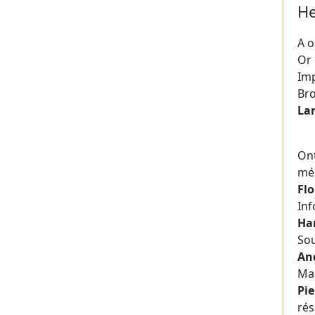
He
A o
Or 
Im
Bro
La
On
méd
Fl
Inf
Ha
So
An
Ma
Pie
rés