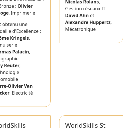
Nicolas Rolans
,
Bronze :
Olivier
Gestion réseaux IT
loge
, Imprimerie
David Ahn
et
Alexandre Huppertz
,
t obtenu une
Mécatronique
aille d'Excellence :
rôme Kringels
,
nuiserie
omas Palacin
,
ographie
ly Reuter
,
chnologie
tomobile
rre-Olivier Van
cker
, Electricité
rldSkills
WorldSkills St-