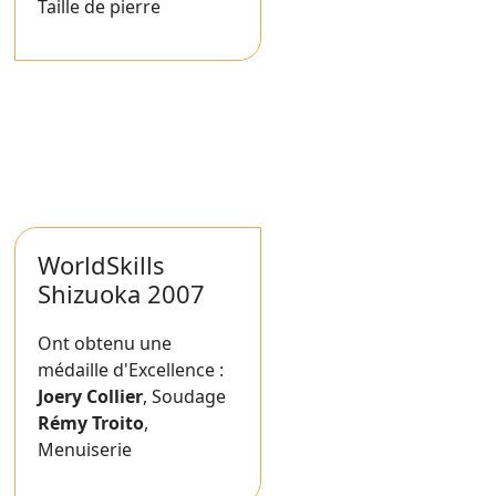
Taille de pierre
WorldSkills
Shizuoka 2007
Ont obtenu une
médaille d'Excellence :
Joery Collier
, Soudage
Rémy Troito
,
Menuiserie