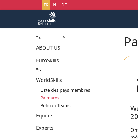
Sélectionnez votre langue
FR
NL
DE
Pa
">
Accueil
Startech's Days
">
ABOUT US
EuroSkills
">
WorldSkills
Liste des pays membres
Palmarès
Belgian Teams
Wo
2
Equipe
Experts
On
méd