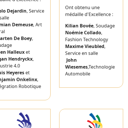
Ont obtenu une
blo Dejardin
, Service
médaille d'Excellence :
salle
mian Demeuse
, Art
Kilian Bovée
, Soudage
ral
Noémie Collado
,
arten De Boey
,
Fashion Technology
udage
Maxime Vieubled
,
ien Halleux
et
Service en salle
gan Hendryckx
,
John
ustrie 4.0
Wiesemes
,Technologie
uis Heyeres
et
Automobile
njamin Onkelinx
,
égration Robotique