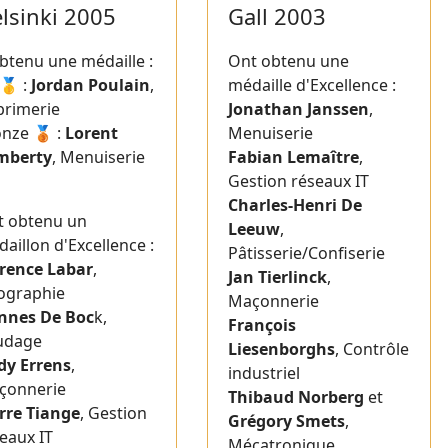
lsinki 2005
Gall 2003
btenu une médaille :
Ont obtenu une
🥇 :
Jordan Poulain
,
médaille d'Excellence :
primerie
Jonathan Janssen
,
nze 🥉 :
Lorent
Menuiserie
mberty
, Menuiserie
Fabian Lemaître
,
Gestion réseaux IT
Charles-Henri De
t obtenu un
Leeuw
,
aillon d'Excellence :
Pâtisserie/Confiserie
orence Labar
,
Jan Tierlinck
,
ographie
Maçonnerie
nnes De Boc
k,
François
udage
Liesenborghs
, Contrôle
dy Errens
,
industriel
çonnerie
Thibaud Norberg
et
rre Tiange
, Gestion
Grégory Smets
,
eaux IT
Mécatronique