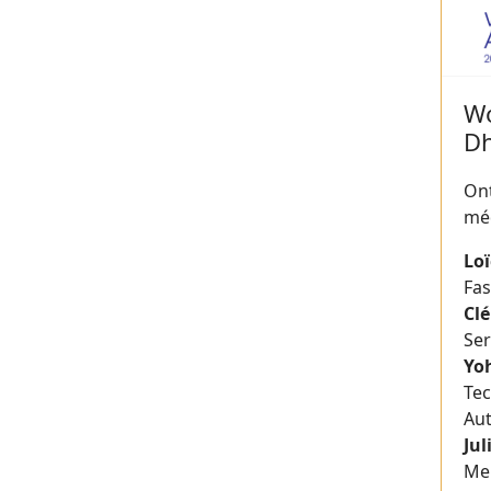
Wo
Dh
On
méd
Lo
Fas
Cl
Ser
Yo
Te
Au
Jul
Me