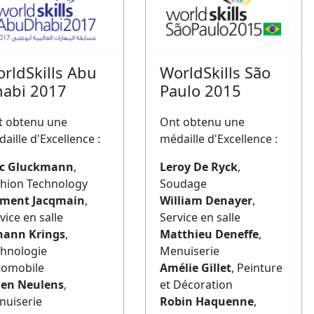
rldSkills Abu
WorldSkills São
abi 2017
Paulo 2015
t obtenu une
Ont obtenu une
aille d'Excellence :
médaille d'Excellence :
ïc Gluckmann
,
Leroy De Ryck
,
hion Technology
Soudage
ément Jacqmain
,
William Denayer
,
vice en salle
Service en salle
hann Krings
,
Matthieu Deneffe
,
chnologie
Menuiserie
tomobile
Amélie Gillet
, Peinture
ien Neulens
,
et Décoration
nuiserie
Robin Haquenne
,