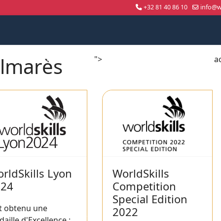
+32 81 40 86 10
info@wo
lmarès
">
a
Compétition nationale
WorldSkills Shanghai 2026
rldSkills Lyon
WorldSkills
024
Competition
Special Edition
t obtenu une
2022
aille d'Excellence :