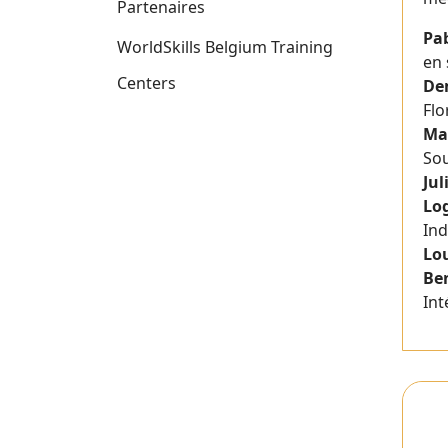
Partenaires
Pa
WorldSkills Belgium Training
en 
Centers
De
Flo
Ma
So
Jul
Lo
Ind
Lo
Be
Int