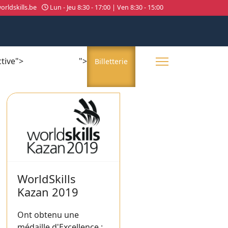
rldskills.be
Lun - Jeu 8:30 - 17:00 | Ven 8:30 - 15:00
ctive">
">
About us
Billetterie
WorldSkills
Kazan 2019
Ont obtenu une
médaille d'Excellence :