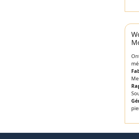
Wo
Mo
On
méd
Fa
Me
Ra
So
Gé
pie