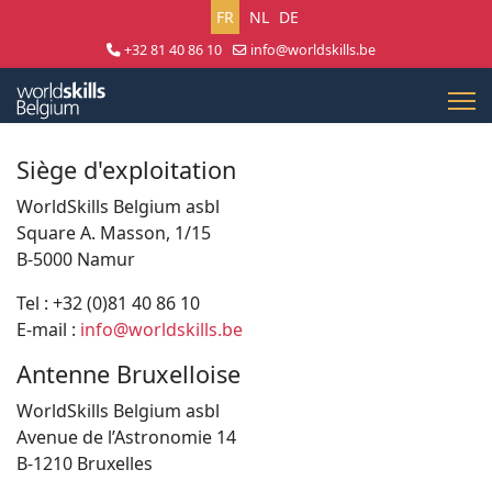
Sélectionnez votre langue
FR
NL
DE
+32 81 40 86 10
info@worldskills.be
Lun - Jeu 8:30 - 17:00 | Ven 8:30 - 15:00
Siège d'exploitation
WorldSkills Belgium asbl
Square A. Masson, 1/15
B-5000 Namur
Tel : +32 (0)81 40 86 10
E-mail :
info@worldskills.be
Antenne Bruxelloise
WorldSkills Belgium asbl
Avenue de l’Astronomie 14
B-1210 Bruxelles