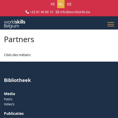
Selecteer uw taal
FR
NL
DE
+32 81 40 86 10
info@worldskills.be
Lun - Jeu 8:30 - 17:00 | Ven 8:30 - 15:00
Partners
Cités des métiers
Bibliotheek
Media
Foto’s
Video’s
Publicaties