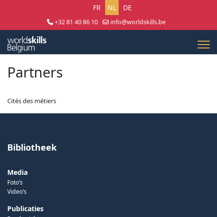
Selecteer uw taal
FR
NL
DE
+32 81 40 86 10
info@worldskills.be
Lun - Jeu 8:30 - 17:00 | Ven 8:30 - 15:00
Partners
Cités des métiers
Bibliotheek
Media
Foto’s
Video’s
Publicaties