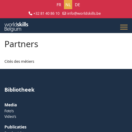
Selecteer uw taal
FR
NL
DE
+32 81 40 86 10
info@worldskills.be
Lun - Jeu 8:30 - 17:00 | Ven 8:30 - 15:00
Partners
Cités des métiers
Bibliotheek
Media
Foto’s
Video’s
Publicaties