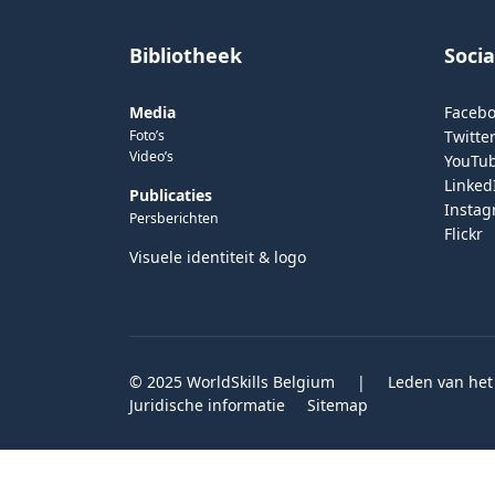
Bibliotheek
Soci
Media
Faceb
Foto’s
Twitter
Video’s
YouTu
Linked
Publicaties
Insta
Persberichten
Flickr
Visuele identiteit & logo
© 2025 WorldSkills Belgium
|
Leden van het
Juridische informatie
Sitemap