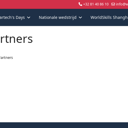
+32 81 40 86 10
info@wo
artech's Days
Nationale wedstrijd
WorldSkills Shangh
rtners
artners