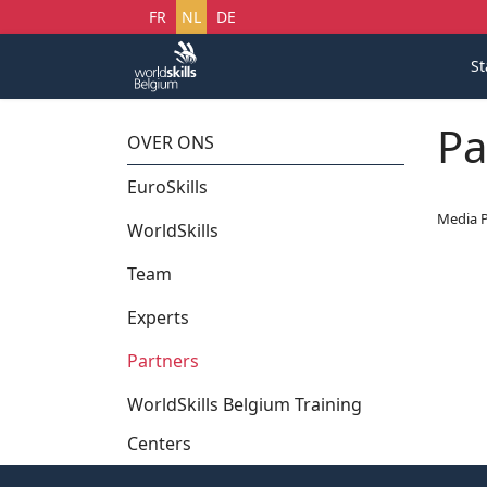
Selecteer uw taal
FR
NL
DE
St
Pa
OVER ONS
EuroSkills
Media P
WorldSkills
Team
Experts
Partners
WorldSkills Belgium Training
Centers