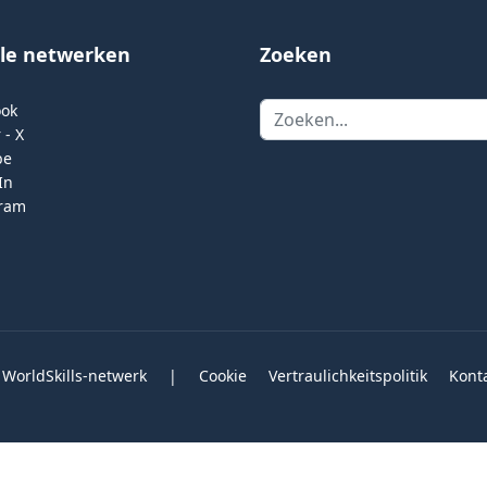
ale netwerken
Zoeken
Zoeken
ook
 - X
be
In
gram
 WorldSkills-netwerk
|
Cookie
Vertraulichkeitspolitik
Kont