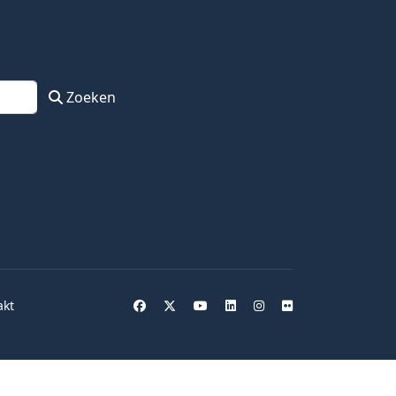
Zoeken
akt