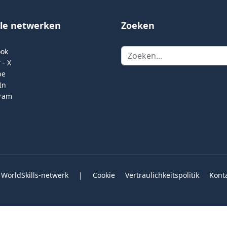
ale netwerken
Zoeken
Zoeken
ook
 - X
be
In
gram
 WorldSkills-netwerk
|
Cookie
Vertraulichkeitspolitik
Kont