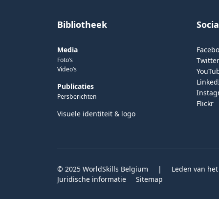
Bibliotheek
Soci
Media
Faceb
Foto’s
Twitter
Video’s
YouTu
Linked
Publicaties
Insta
Persberichten
Flickr
Visuele identiteit & logo
© 2025 WorldSkills Belgium
|
Leden van het
Juridische informatie
Sitemap