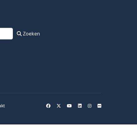
Zoeken
akt