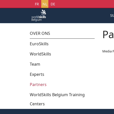
Selecteer uw taal
FR
NL
DE
St
Pa
OVER ONS
EuroSkills
Media P
WorldSkills
Team
Experts
Partners
WorldSkills Belgium Training
Centers