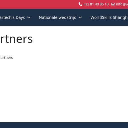
+32 81 40 86 10
info@wo
artech's Days
Nationale wedstrijd
WorldSkills Shangh
rtners
artners