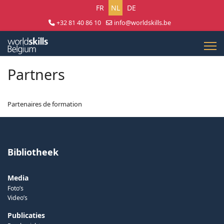
Selecteer uw taal
FR
NL
DE
+32 81 40 86 10
info@worldskills.be
Lun - Jeu 8:30 - 17:00 | Ven 8:30 - 15:00
Partners
Partenaires de formation
Bibliotheek
Media
Foto’s
Video’s
Publicaties