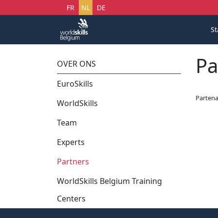
Selecteer uw taal
FR
NL
DE
St
Pa
OVER ONS
EuroSkills
Partena
WorldSkills
Team
Experts
Partners
WorldSkills Belgium Training
Centers