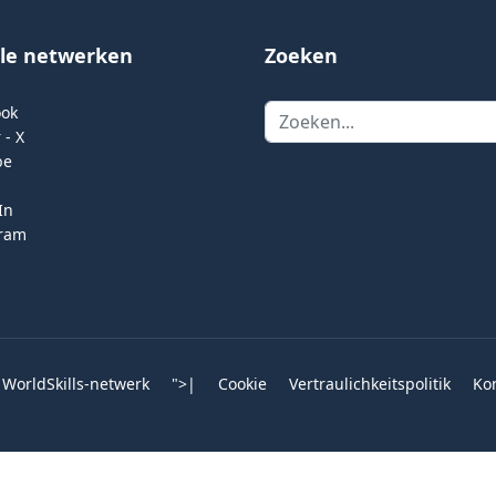
ale netwerken
Zoeken
Zoeken
ook
 - X
be
In
gram
 WorldSkills-netwerk
">
|
Cookie
Vertraulichkeitspolitik
Ko