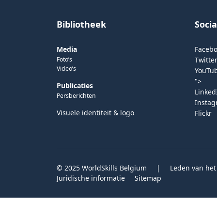
Bibliotheek
Soci
Media
Faceb
Foto’s
Twitter
Video’s
YouTu
">
Publicaties
Linked
Persberichten
Insta
Visuele identiteit & logo
Flickr
© 2025 WorldSkills Belgium
|
Leden van het
Juridische informatie
Sitemap