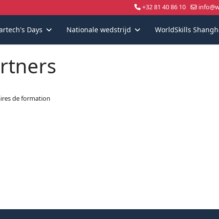
+32 81 40 86 10
info@wo
artech's Days
Nationale wedstrijd
WorldSkills Shangh
rtners
ires de formation