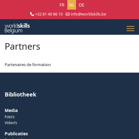
Selecteer uw taal
FR
NL
DE
+32 81 40 86 10
info@worldskills.be
Lun - Jeu 8:30 - 17:00 | Ven 8:30 - 15:00
Partners
Partenaires de formation
Bibliotheek
Media
Foto’s
Video’s
Publicaties