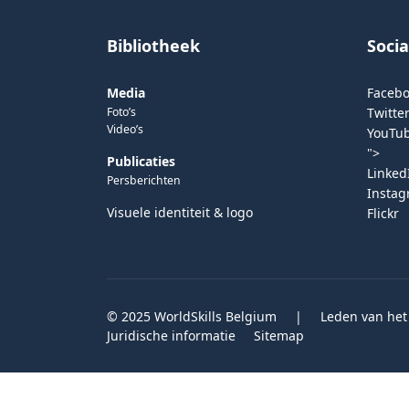
Bibliotheek
Soci
Media
Faceb
Foto’s
Twitter
Video’s
YouTu
">
Publicaties
Linked
Persberichten
Insta
Visuele identiteit & logo
Flickr
© 2025 WorldSkills Belgium
|
Leden van het
Juridische informatie
Sitemap