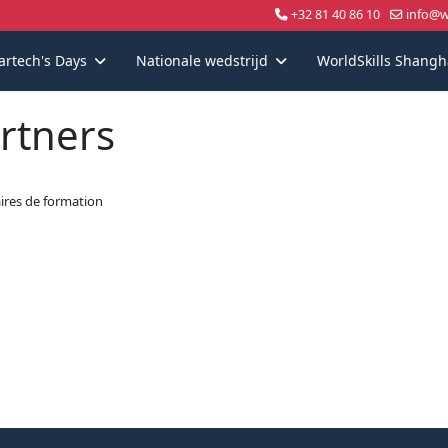
+32 81 40 86 10
info@wo
artech's Days
Nationale wedstrijd
WorldSkills Shangh
rtners
ires de formation