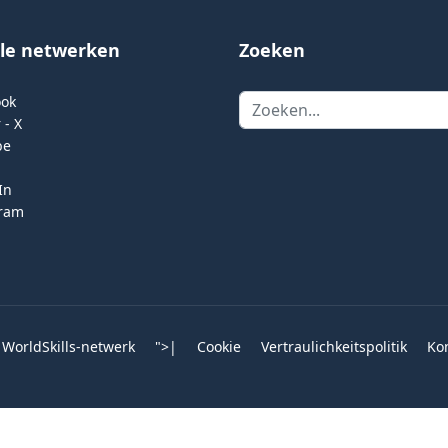
ale netwerken
Zoeken
Zoeken
ook
 - X
be
In
gram
 WorldSkills-netwerk
">
|
Cookie
Vertraulichkeitspolitik
Ko