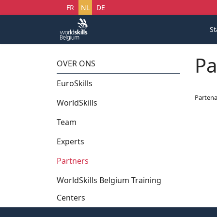
Selecteer uw taal
FR
NL
DE
St
Pa
OVER ONS
EuroSkills
Partena
WorldSkills
Team
Experts
Partners
WorldSkills Belgium Training
Centers